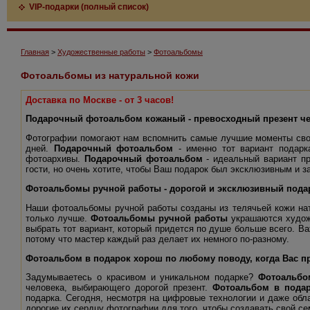
VIP-подарки (полный список)
Главная
>
Художественные работы
>
Фотоальбомы
Фотоальбомы из натуральной кожи
Доставка по Москве - от 3 часов!
Подарочный фотоальбом кожаный - превосходный презент че
Фотографии помогают нам вспомнить самые лучшие моменты свое
дней.
Подарочный фотоальбом
- именно тот вариант подарк
фотоархивы.
Подарочный фотоальбом
- идеальный вариант пр
гости, но очень хотите, чтобы Ваш подарок был эксклюзивным и з
Фотоальбомы ручной работы - дорогой и эксклюзивный пода
Наши фотоальбомы ручной работы созданы из телячьей кожи нату
только лучше.
Фотоальбомы ручной работы
украшаются художе
выбрать тот вариант, который придется по душе больше всего. Ва
потому что мастер каждый раз делает их немного по-разному.
Фотоальбом в подарок хорош по любому поводу, когда Вас пр
Задумываетесь о красивом и уникальном подарке?
Фотоальбо
человека, выбирающего дорогой презент.
Фотоальбом в пода
подарка. Сегодня, несмотря на цифровые технологии и даже об
дорогие их сердцу фотографии для того, чтобы создавать свой се