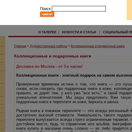
Поиск
О ГАЛЕРЕЕ
|
НОВОСТИ И СТАТЬИ
|
СОЦИАЛЬНЫЙ П
Главная
>
Художественные работы
>
Коллекционные и подарочные книги
Коллекционные и подарочные книги
Доставка по Москве - от 3-х часов!
Коллекционные книги - элитный подарок на самом высоко
Проверенная временем истина о том, что книга — это лучш
снова, если говорить про подарочные книги в коже, коллекц
правило, их дарят тем, у кого уже "все есть," и такой подар
уникальное впечатление. Мы рады предложить Вам такую
подарочные книги в переплете из кожи, бархата и шелка.
Редкая книга в кожаном переплете — это всегда роскошный п
достаточно высокой стоимости. Уникальность такого подарка
переплете выпускается всегда строго ограниченным тиражом, 
достойное место, будь то справочник или альбом, биография
книги купить в магазине очень сложно — их либо придется д