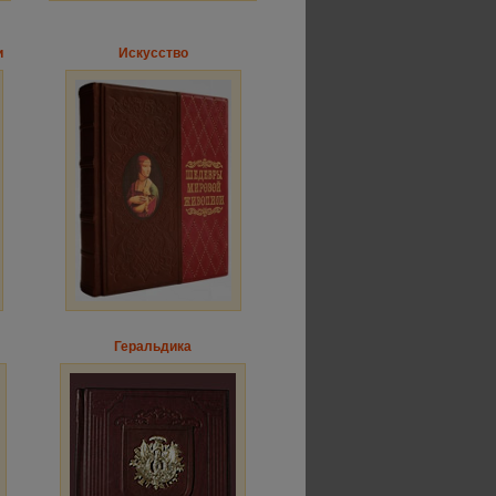
и
Искусство
Геральдика