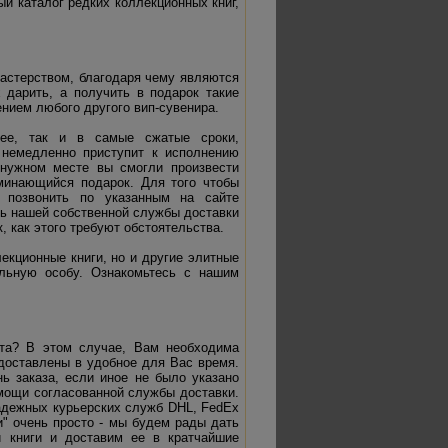
й каталог редких коллекционных книг,
астерством, благодаря чему являются
 дарить, а получить в подарок такие
нием любого другого вип-сувенира.
нее, так и в самые сжатые сроки,
 немедленно приступит к исполнению
 нужном месте вы смогли произвести
минающийся подарок. Для того чтобы
о позвонить по указанным на сайте
ть нашей собственной службы доставки
, как этого требуют обстоятельства.
кционные книги, но и другие элитные
ельную особу. Ознакомьтесь с нашим
нта? В этом случае, Вам необходима
 доставлены в удобное для Вас время.
ь заказа, если иное не было указано
мощи согласованной службы доставки.
адежных курьерских служб DHL, FedEx
и" очень просто - мы будем рады дать
 книги и доставим ее в кратчайшие