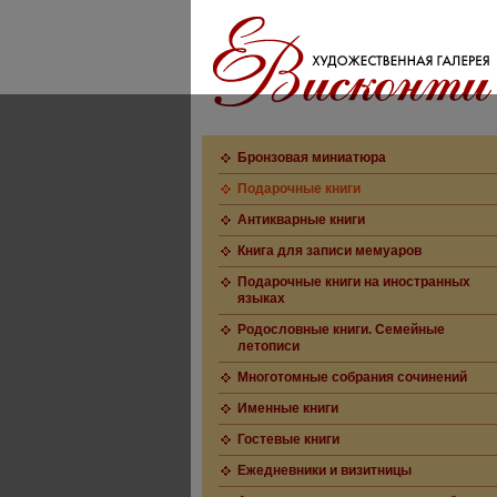
Бронзовая миниатюра
Подарочные книги
Антикварные книги
Книга для записи мемуаров
Подарочные книги на иностранных
языках
Родословные книги. Семейные
летописи
Многотомные собрания сочинений
Именные книги
Гостевые книги
Ежедневники и визитницы