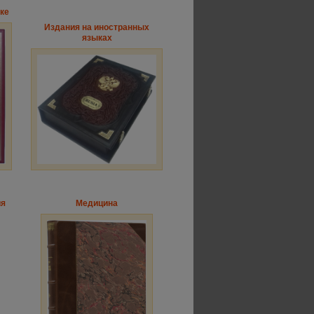
ке
Издания на иностранных
языках
ия
Медицина