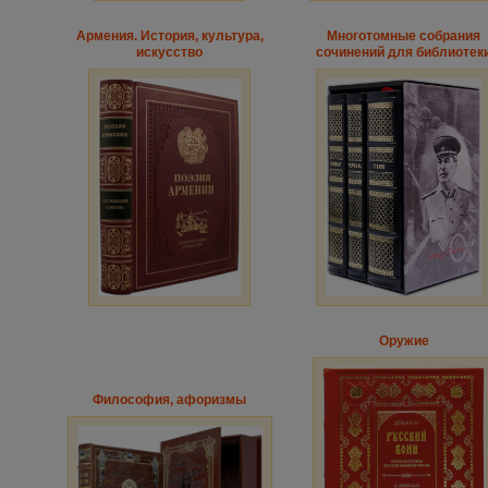
Армения. История, культура,
Многотомные собрания
искусство
сочинений для библиотек
Оружие
Философия, афоризмы