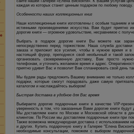
сайте нашей Галереи «Елена Висконти». К Вашим услугам целы
,
каждая из которых станет ценным подарком по любому поводу.
Особенности наших коллекционных книг
Наши коллекционные книги изготовлены с особым тщанием и м
истинными произведениями искусства. Вам будет приятно их
дорогие книги — огромное удовольствие, несравнимое с получе
ие
Выбрать в подарок дорогие книги Вы можете как зара
непосредственно перед торжеством. Наша служба доставки
заказа и приложит все усилия, чтобы в нужное время и в
настоящий фурор, преподнеся свой необычный и такой запо
организовать своевременную доставку, Вам просто нужн
телефонам, и уточнить желаемое время и адрес. Оперативнос
приятно удивит Вас и позволит Вам спланировать свой день так
Мы будем рады предложить Вашему вниманию не только колле
подарки, которые смогут порадовать даже самую притязат
каталогом и наслаждайтесь выбором!
Быстрая доставка в удобное для Вас время
Выбираете дорогие подарочные книги в качестве VIP-презе
уверенность в том, что заказанные Вами дорогие книги будут
Мы доставляем книги по Москве и Московской области в ден
клиентом. По России мы доставляем подарочные книги при по
Также возможна международная доставка с использованием н
и других. Купить подарочную книгу в Галерее "Елена Висконт
необходимые консультации, поможем с выбором подарочной