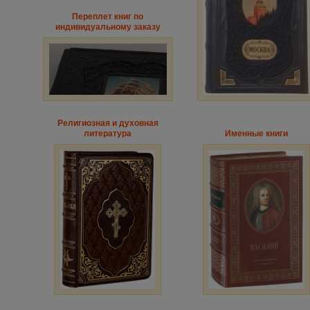
Переплет книг по
индивидуальному заказу
Религиозная и духовная
литература
Именные книги