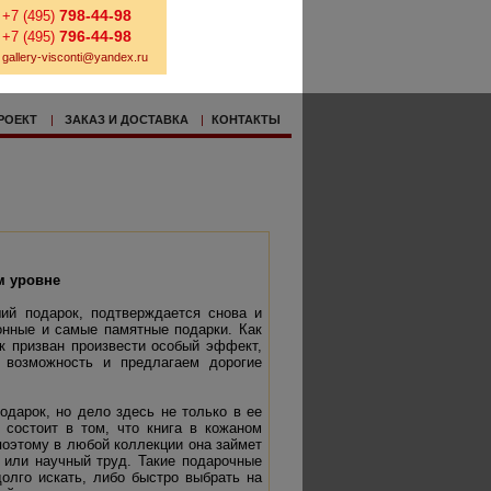
798-44-98
+7 (495)
796-44-98
+7 (495)
gallery-visconti@yandex.ru
РОЕКТ
|
ЗАКАЗ И ДОСТАВКА
|
КОНТАКТЫ
м уровне
ий подарок, подтверждается снова и
ионные и самые памятные подарки. Как
ок призван произвести особый эффект,
 возможность и предлагаем дорогие
одарок, но дело здесь не только в ее
 состоит в том, что книга в кожаном
поэтому в любой коллекции она займет
 или научный труд. Такие подарочные
олго искать, либо быстро выбрать на