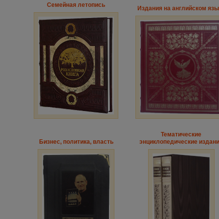
Семейная летопись
Издания на английском язы
Тематические
Бизнес, политика, власть
энциклопедические издан