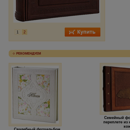
1
2
РЕКОМЕНДУЕМ
Семейный фо
переплете из
ко
Свадебный фотоальбом