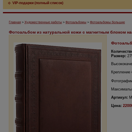
VIP-подарки (полный список)
Главная
>
Художественные работы
>
Фотоальбомы
>
Фотоальбомы большие
Фотоальбом из натуральной кожи с магнитным блоком на
Фотоальб
Количеств
Размер:
27
Высококаче
Крепление 
Фотографии
Максимальн
Артикул:
M
Цена:
2200