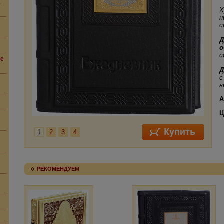
,
Х
н
с
Д
о
с
ие
Д
с
в
А
Ц
1
2
3
4
РЕКОМЕНДУЕМ