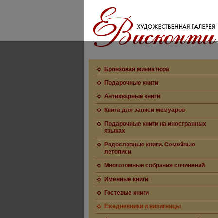
Бронзовая миниатюра
Подарочные книги
Антикварные книги
Книга для записи мемуаров
Подарочные книги на иностранных
языках
Родословные книги. Семейные
летописи
Многотомные собрания сочинений
Именные книги
Гостевые книги
Ежедневники и визитницы