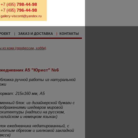
798-44-98
+7 (495)
796-44-98
+7 (495)
gallery-visconti@yandex.ru
РОЕКТ
|
ЗАКАЗ И ДОСТАВКА
|
КОНТАКТЫ
 из кожи (профессии, хобби)
жедневник А5 "Юрист" №6
бложка ручной работы из натуральной
ожи
ормат: 215х160 мм, А5
менный блок: из дизайнерской бумаги с
зображениями шедевров мировой
рхитектуры (надписи на русском,
нглийском и немецком языках)
лок ежедневника недатированный, с
олотым обрезом и шелковой закладкой
ляссе)