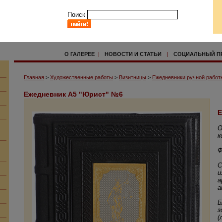
Поиск
О ГАЛЕРЕЕ
|
НОВОСТИ И СТАТЬИ
|
СОЦИАЛЬНЫЙ П
Главная
>
Художественные работы
>
Визитницы
>
Ежедневники ручной работы
Ежедневник А5 "Юрист" №6
Е
О
к
Ф
С
и
а
а
Б
з
(