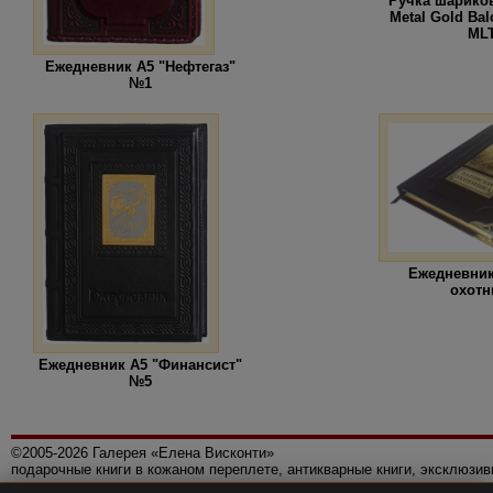
Ручка шариков
Metal Gold Ba
ML
Ежедневник А5 "Нефтегаз"
№1
Ежедневник
охотн
Ежедневник А5 "Финансист"
№5
©2005-2026 Галерея «Елена Висконти»
подарочные книги в кожаном переплете, антикварные книги, эксклюзи