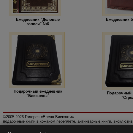
Ежедневник "Деловые
Ежедневник б
записи" №6
Подарочный ежедневник
Подарочный 
"Близнецы"
"Стре
©2005-2026 Галерея «Елена Висконти»
подарочные книги в кожаном переплете, антикварные книги, эксклюзи
Правила использования сайта