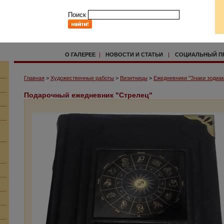
Поиск
О ГАЛЕРЕЕ
|
НОВОСТИ И СТАТЬИ
|
СОЦИАЛЬНЫЙ П
Главная
>
Художественные работы
>
Визитницы
>
Ежедневники "Знаки зодиак
Подарочный ежедневник "Стрелец"