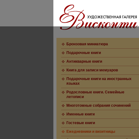
Бронзовая миниатюра
Подарочные книги
Антикварные книги
Книга для записи мемуаров
Подарочные книги на иностранных
языках
Родословные книги. Семейные
летописи
Многотомные собрания сочинений
Именные книги
Гостевые книги
Ежедневники и визитницы