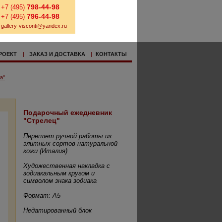
798-44-98
+7 (495)
796-44-98
+7 (495)
gallery-visconti@yandex.ru
РОЕКТ
|
ЗАКАЗ И ДОСТАВКА
|
КОНТАКТЫ
а"
Подарочный ежедневник
"Стрелец"
Переплет ручной работы из
элитных сортов натуральной
кожи (Италия)
Художественная накладка с
зодиакальным кругом и
символом знака зодиака
Формат: А5
Недатированный блок