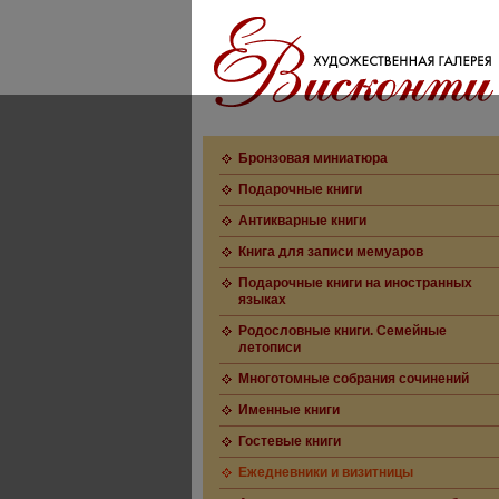
Бронзовая миниатюра
Подарочные книги
Антикварные книги
Книга для записи мемуаров
Подарочные книги на иностранных
языках
Родословные книги. Семейные
летописи
Многотомные собрания сочинений
Именные книги
Гостевые книги
Ежедневники и визитницы