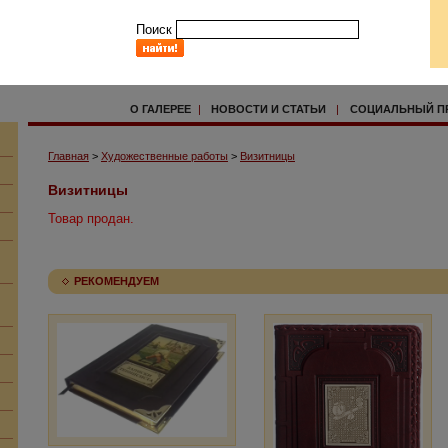
Поиск
О ГАЛЕРЕЕ
|
НОВОСТИ И СТАТЬИ
|
СОЦИАЛЬНЫЙ П
Главная
>
Художественные работы
>
Визитницы
Визитницы
Товар продан.
РЕКОМЕНДУЕМ