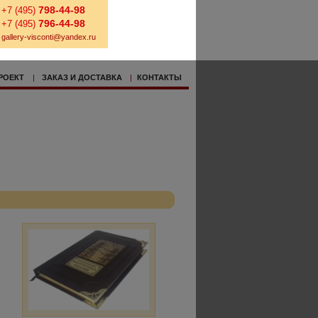
798-44-98
+7 (495)
796-44-98
+7 (495)
gallery-visconti@yandex.ru
РОЕКТ
|
ЗАКАЗ И ДОСТАВКА
|
КОНТАКТЫ