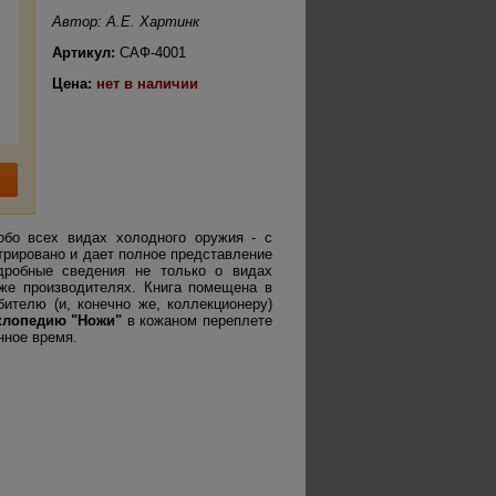
Автор: А.Е. Хартинк
Артикул:
САФ-4001
Цена:
нет в наличии
бо всех видах холодного оружия - с
трировано и дает полное представление
дробные сведения не только о видах
кже производителях. Книга помещена в
ителю (и, конечно же, коллекционеру)
клопедию "Ножи"
в кожаном переплете
нное время.