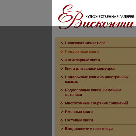
Бронзовая миниатюра
Подарочные книги
Антикварные книги
Книга для записи мемуаров
Подарочные книги на иностранных
языках
Родословные книги. Семейные
летописи
Многотомные собрания сочинений
Именные книги
Гостевые книги
Ежедневники и визитницы