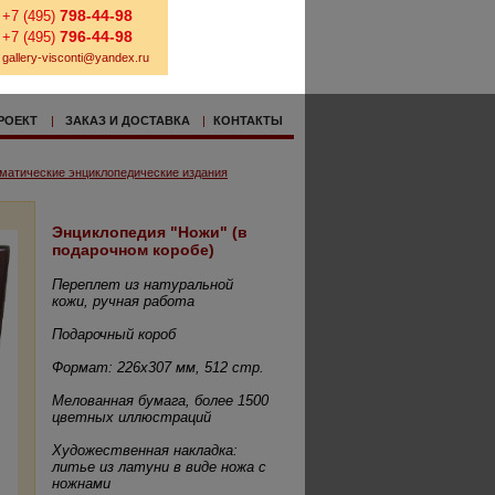
798-44-98
+7 (495)
796-44-98
+7 (495)
gallery-visconti@yandex.ru
РОЕКТ
|
ЗАКАЗ И ДОСТАВКА
|
КОНТАКТЫ
матические энциклопедические издания
Энциклопедия "Ножи" (в
подарочном коробе)
Переплет из натуральной
кожи, ручная работа
Подарочный короб
Формат: 226х307 мм, 512 стр.
Мелованная бумага, более 1500
цветных иллюстраций
Художественная накладка:
литье из латуни в виде ножа с
ножнами