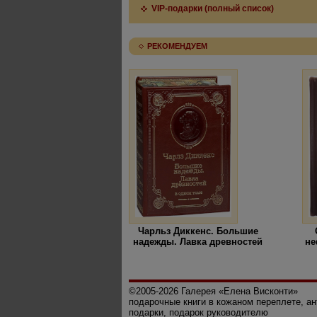
VIP-подарки (полный список)
РЕКОМЕНДУЕМ
Чарльз Диккенс. Большие
надежды. Лавка древностей
не
©2005-2026 Галерея «Елена Висконти»
подарочные книги в кожаном переплете, а
подарки, подарок руководителю