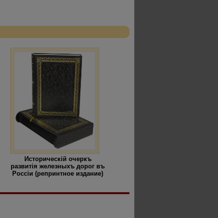
Историческiй очеркъ
развитiя железныхъ дорог въ
Россiи (репринтное издание)