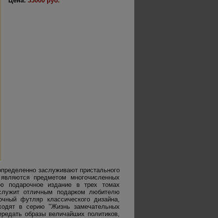
Цена:
33000 руб.
определенно заслуживают пристального
 являются предметом многочисленных
ию подарочное издание в трех томах
ослужит отличным подарком любителю
очный футляр классического дизайна,
ходят в серию "Жизнь замечательных
ередать образы величайших политиков,