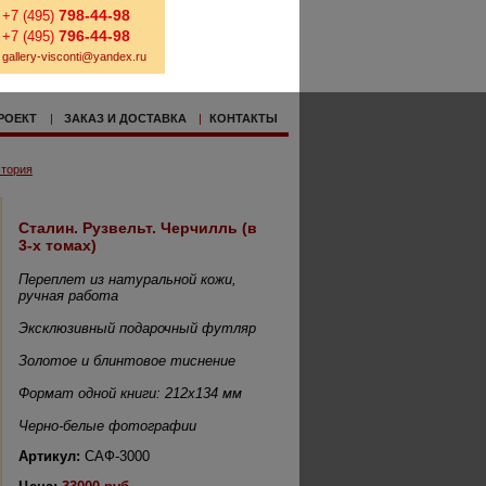
798-44-98
+7 (495)
796-44-98
+7 (495)
gallery-visconti@yandex.ru
РОЕКТ
|
ЗАКАЗ И ДОСТАВКА
|
КОНТАКТЫ
тория
Сталин. Рузвельт. Черчилль (в
3-х томах)
Переплет из натуральной кожи,
ручная работа
Эксклюзивный подарочный футляр
Золотое и блинтовое тиснение
Формат одной книги: 212х134 мм
Черно-белые фотографии
Артикул:
САФ-3000