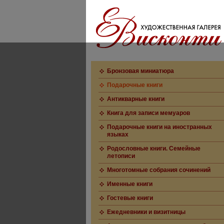
Бронзовая миниатюра
Подарочные книги
Антикварные книги
Книга для записи мемуаров
Подарочные книги на иностранных
языках
Родословные книги. Семейные
летописи
Многотомные собрания сочинений
Именные книги
Гостевые книги
Ежедневники и визитницы