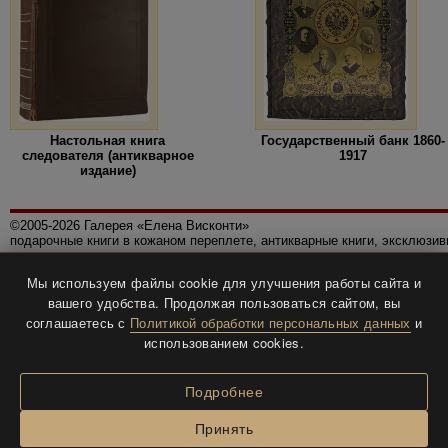
Настольная книга
Государственный банк 1860-
следователя (антикварное
1917
издание)
©2005-2026 Галерея «Елена Висконти»
подарочные книги в кожаном переплете, антикварные книги, эксклюзи
Правила использования сайта
Мы используем файлы cookie для улучшения работы сайта и
Политика конфиденциальности
вашего удобства. Продолжая пользоваться сайтом, вы
Все права защищены.
соглашаетесь с
Политикой обработки персональных данных
и
Разработка и дизайн
BTV-info
.
использованием cookies.
Подробнее
Принять