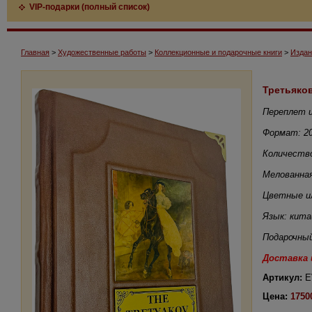
VIP-подарки (полный список)
Главная
>
Художественные работы
>
Коллекционные и подарочные книги
>
Издан
Третьяков
Переплет и
Формат: 2
Количество
Мелованна
Цветные и
Язык: кита
Подарочный
Доставка 
Артикул:
EV
Цена:
1750