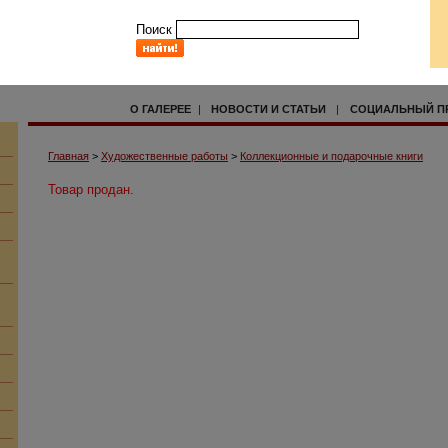
Поиск
О ГАЛЕРЕЕ
|
НОВОСТИ И СТАТЬИ
|
СОЦИАЛЬНЫЙ П
Главная
>
Художественные работы
>
Коллекционные и подарочные книги
Товар продан.