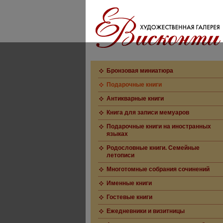
Бронзовая миниатюра
Подарочные книги
Антикварные книги
Книга для записи мемуаров
Подарочные книги на иностранных
языках
Родословные книги. Семейные
летописи
Многотомные собрания сочинений
Именные книги
Гостевые книги
Ежедневники и визитницы