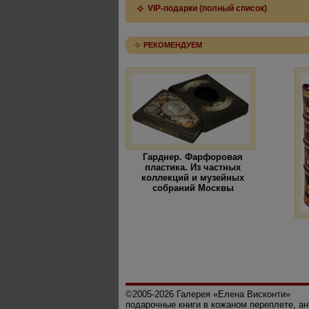
VIP-подарки (полный список)
РЕКОМЕНДУЕМ
Гарднер. Фарфоровая
пластика. Из частных
коллекций и музейных
собраний Москвы
©2005-2026 Галерея «Елена Висконти»
подарочные книги в кожаном переплете, а