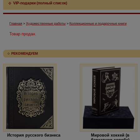
VIP-подарки (полный список)
Главная
>
Художественные работы
>
Коллекционные и подарочные книги
Товар продан.
РЕКОМЕНДУЕМ
История русского бизнеса
Мировой хоккей (в
бархатном коробе)