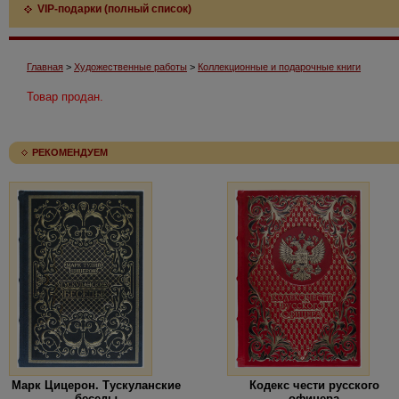
VIP-подарки (полный список)
Главная
>
Художественные работы
>
Коллекционные и подарочные книги
Товар продан.
РЕКОМЕНДУЕМ
Марк Цицерон. Тускуланские
Кодекс чести русского
беседы
офицера