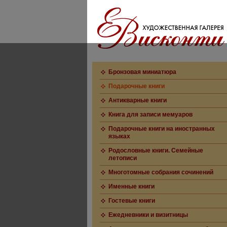
Бронзовая миниатюра
Подарочные книги
Антикварные книги
Книга для записи мемуаров
Подарочные книги на иностранных
языках
Родословные книги. Семейные
летописи
Многотомные собрания сочинений
Именные книги
Гостевые книги
Ежедневники и визитницы