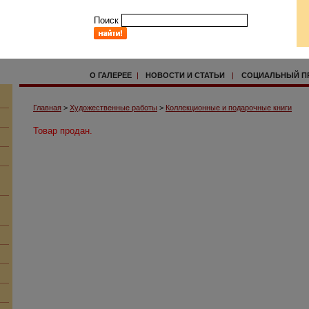
Поиск
О ГАЛЕРЕЕ
|
НОВОСТИ И СТАТЬИ
|
СОЦИАЛЬНЫЙ П
Главная
>
Художественные работы
>
Коллекционные и подарочные книги
Товар продан.