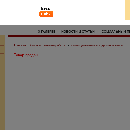
Поиск
О ГАЛЕРЕЕ
|
НОВОСТИ И СТАТЬИ
|
СОЦИАЛЬНЫЙ П
Главная
>
Художественные работы
>
Коллекционные и подарочные книги
Товар продан.