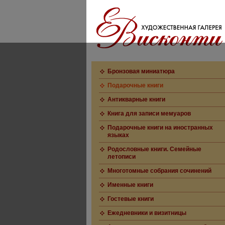
Бронзовая миниатюра
Подарочные книги
Антикварные книги
Книга для записи мемуаров
Подарочные книги на иностранных
языках
Родословные книги. Семейные
летописи
Многотомные собрания сочинений
Именные книги
Гостевые книги
Ежедневники и визитницы