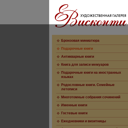
Бронзовая миниатюра
Подарочные книги
Антикварные книги
Книга для записи мемуаров
Подарочные книги на иностранных
языках
Родословные книги. Семейные
летописи
Многотомные собрания сочинений
Именные книги
Гостевые книги
Ежедневники и визитницы