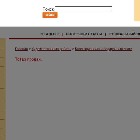
Поиск
О ГАЛЕРЕЕ
|
НОВОСТИ И СТАТЬИ
|
СОЦИАЛЬНЫЙ П
Главная
>
Художественные работы
>
Коллекционные и подарочные книги
Товар продан.