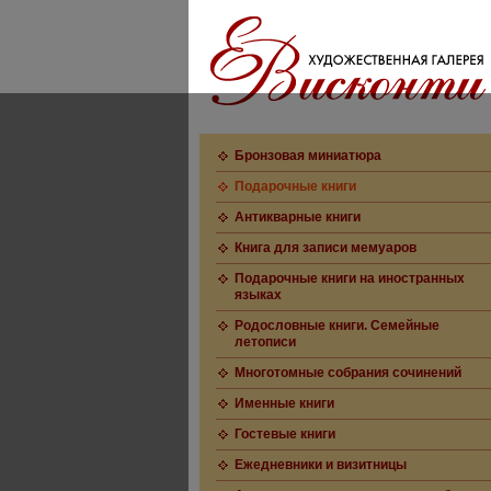
Бронзовая миниатюра
Подарочные книги
Антикварные книги
Книга для записи мемуаров
Подарочные книги на иностранных
языках
Родословные книги. Семейные
летописи
Многотомные собрания сочинений
Именные книги
Гостевые книги
Ежедневники и визитницы