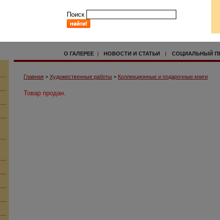
Поиск
О ГАЛЕРЕЕ
|
НОВОСТИ И СТАТЬИ
|
СОЦИАЛЬНЫЙ П
Главная
>
Художественные работы
>
Коллекционные и подарочные книги
Товар продан.