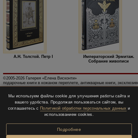
А.Н. Толстой. Петр I
Императорский Эрмитаж.
Собрание живописи
©2005-2026 Галерея «Елена Висконти»
подарочные книги в кожаном переплете, антикварные книги, эксклюзи
Правила использования сайта
Мы используем файлы cookie для улучшения работы сайта и
Политика конфиденциальности
вашего удобства. Продолжая пользоваться сайтом, вы
Все права защищены.
соглашаетесь с
Политикой обработки персональных данных
и
Разработка и дизайн
BTV-info
.
использованием cookies.
Подробнее