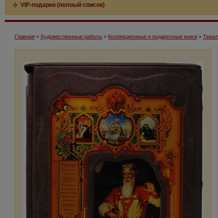
VIP-подарки (полный список)
Главная
>
Художественные работы
>
Коллекционные и подарочные книги
>
Темат