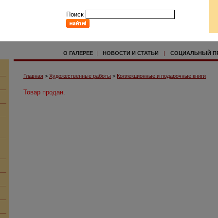
Поиск
О ГАЛЕРЕЕ
|
НОВОСТИ И СТАТЬИ
|
СОЦИАЛЬНЫЙ П
Главная
>
Художественные работы
>
Коллекционные и подарочные книги
Товар продан.