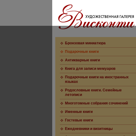
Бронзовая миниатюра
Подарочные книги
Антикварные книги
Книга для записи мемуаров
Подарочные книги на иностранных
языках
Родословные книги. Семейные
летописи
Многотомные собрания сочинений
Именные книги
Гостевые книги
Ежедневники и визитницы