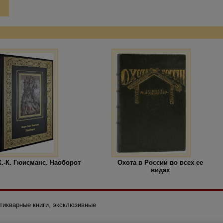
.-К. Гюисманс. Наоборот
Охота в России во всех ее
видах
нтикварные книги, эксклюзивные