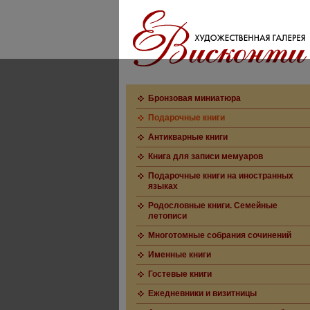
Бронзовая миниатюра
Подарочные книги
Антикварные книги
Книга для записи мемуаров
Подарочные книги на иностранных
языках
Родословные книги. Семейные
летописи
Многотомные собрания сочинений
Именные книги
Гостевые книги
Ежедневники и визитницы