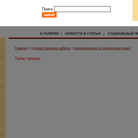
Поиск
О ГАЛЕРЕЕ
|
НОВОСТИ И СТАТЬИ
|
СОЦИАЛЬНЫЙ П
Главная
>
Художественные работы
>
Коллекционные и подарочные книги
Товар продан.