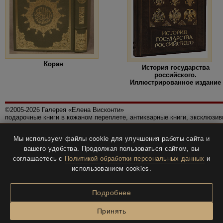
Коран
История государства
российского.
Иллюстрированное издание
©2005-2026 Галерея «Елена Висконти»
подарочные книги в кожаном переплете, антикварные книги, эксклюзи
Правила использования сайта
Мы используем файлы cookie для улучшения работы сайта и
Политика конфиденциальности
вашего удобства. Продолжая пользоваться сайтом, вы
Все права защищены.
соглашаетесь с
Политикой обработки персональных данных
и
Разработка и дизайн
BTV-info
.
использованием cookies.
Подробнее
Принять