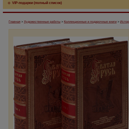
VIP-подарки (полный список)
Главная
>
Художественные работы
>
Коллекционные и подарочные книги
>
Истор