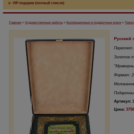
VIP-подарки (полный список)
Главная
>
Художественные работы
>
Коллекционные и подарочные книги
>
Темат
Русский 
Переплет 
Золотое т
"Мраморны
Формат: 2
Мелованна
Подарочны
Артикул:
1
Цена:
3750