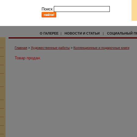
Поиск
О ГАЛЕРЕЕ
|
НОВОСТИ И СТАТЬИ
|
СОЦИАЛЬНЫЙ П
Главная
>
Художественные работы
>
Коллекционные и подарочные книги
Товар продан.