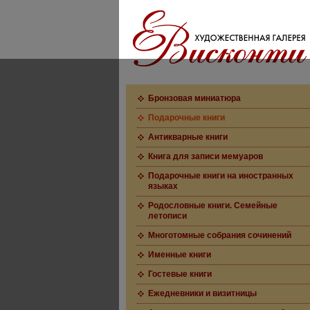
Бронзовая миниатюра
Подарочные книги
Антикварные книги
Книга для записи мемуаров
Подарочные книги на иностранных
языках
Родословные книги. Семейные
летописи
Многотомные собрания сочинений
Именные книги
Гостевые книги
Ежедневники и визитницы