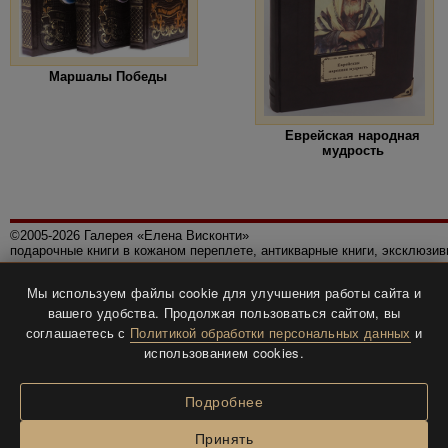
Маршалы Победы
Еврейская народная
мудрость
©2005-2026 Галерея «Елена Висконти»
подарочные книги в кожаном переплете, антикварные книги, эксклюзи
Правила использования сайта
Мы используем файлы cookie для улучшения работы сайта и
Политика конфиденциальности
вашего удобства. Продолжая пользоваться сайтом, вы
Все права защищены.
соглашаетесь с
Политикой обработки персональных данных
и
Разработка и дизайн
BTV-info
.
использованием cookies.
Подробнее
Принять