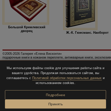
Большой Кремлевский
дворец
Ж.-К. Гюисманс. Наоборот
©2005-2026 Галерея «Елена Висконти»
подарочные книги в кожаном переплете, антикварные книги, эксклюзи
Правила использования сайта
Мы используем файлы cookie для улучшения работы сайта и
Политика конфиденциальности
вашего удобства. Продолжая пользоваться сайтом, вы
Все права защищены.
соглашаетесь с
Политикой обработки персональных данных
и
Разработка и дизайн
BTV-info
.
использованием cookies.
Подробнее
Принять