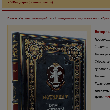
VIP-подарки (полный список)
Главная
>
Художественные работы
>
Коллекционные и подарочные книги
>
Право
Нотариа
Переплет
Золотое,
Форзацы 
Обрезы к
Цветная 
Формат: 
Количест
Артикул:
Цена:
399