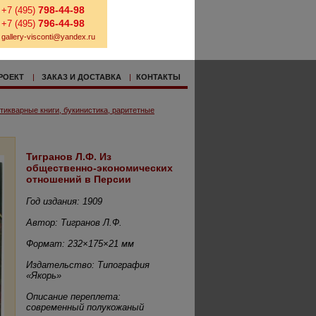
798-44-98
+7 (495)
796-44-98
+7 (495)
gallery-visconti@yandex.ru
РОЕКТ
|
ЗАКАЗ И ДОСТАВКА
|
КОНТАКТЫ
тикварные книги, букинистика, раритетные
Тигранов Л.Ф. Из
общественно-экономических
отношений в Персии
Год издания: 1909
Автор: Тигранов Л.Ф.
Формат: 232×175×21 мм
Издательство: Типография
«Якорь»
Описание переплета:
современный полукожаный