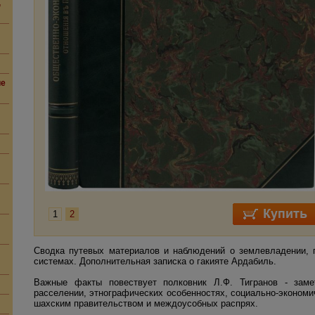
,
ие
1
2
Сводка путевых материалов и наблюдений о землевладении, 
системах. Дополнительная записка о гакияте Ардабиль.
Важные факты повествует полковник Л.Ф. Тигранов - заме
расселении, этнографических особенностях, социально-эконом
шахским правительством и междоусобных распрях.