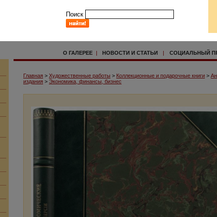
Поиск
О ГАЛЕРЕЕ
|
НОВОСТИ И СТАТЬИ
|
СОЦИАЛЬНЫЙ П
Главная
>
Художественные работы
>
Коллекционные и подарочные книги
>
Ан
издания
>
Экономика, финансы, бизнес