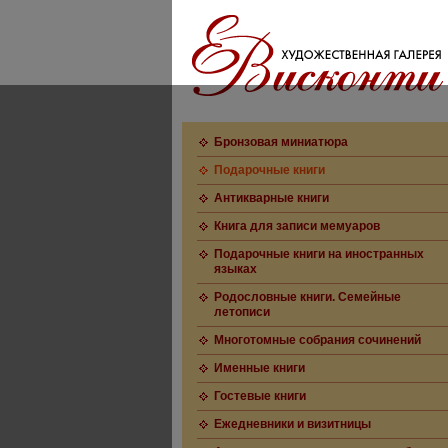
Бронзовая миниатюра
Подарочные книги
Антикварные книги
Книга для записи мемуаров
Подарочные книги на иностранных
языках
Родословные книги. Семейные
летописи
Многотомные собрания сочинений
Именные книги
Гостевые книги
Ежедневники и визитницы