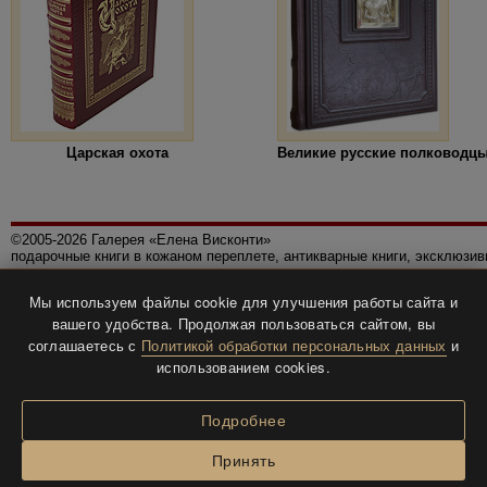
Царская охота
Великие русские полководц
©2005-2026 Галерея «Елена Висконти»
подарочные книги в кожаном переплете, антикварные книги, эксклюзи
Правила использования сайта
Мы используем файлы cookie для улучшения работы сайта и
Политика конфиденциальности
вашего удобства. Продолжая пользоваться сайтом, вы
Все права защищены.
соглашаетесь с
Политикой обработки персональных данных
и
Разработка и дизайн
BTV-info
.
использованием cookies.
Подробнее
Принять