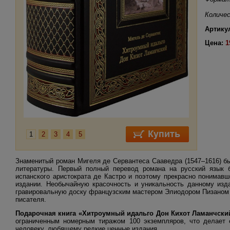
Количес
Артику
Цена:
1
1
2
3
4
5
Знаменитый роман Мигеля де Сервантеса Сааведра (1547–1616) бы
литературы. Первый полный перевод романа на русский язык 
испанского аристократа де Кастро и поэтому прекрасно понимавш
издании. Необычайную красочность и уникальность данному изд
гравировальную доску французским мастером Элиодором Пизаном (1
писателя.
Подарочная книга «Хитроумный идальго Дон Кихот Ламанчски
ограниченным номерным тиражом 100 экземпляров, что делает е
человеку, любящему редкие ценные издания.