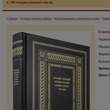
VIP-подарки (полный список)
Главная
>
Художественные работы
>
Коллекционные и подарочные книги
>
Темат
Строев
Перепл
Печать
Формат
Количе
Артику
Цена:
2