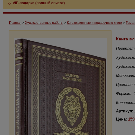
VIP-подарки (полный список)
Главная
>
Художественные работы
>
Коллекционные и подарочные книги
>
Темат
Книга вл
Переплет
Художест
Художеств
Мелованн
Цветная 
Формат: 
Количеств
Артикул:
Цена:
159