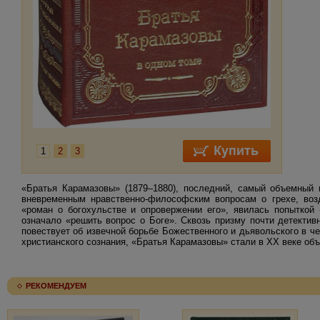
1
2
3
«Братья Карамазовы» (1879–1880), последний, самый объемный 
вневременным нравственно-философским вопросам о грехе, возд
«роман о богохульстве и опровержении его», явилась попыткой 
означало «решить вопрос о Боге». Сквозь призму почти детекти
повествует об извечной борьбе Божественного и дьявольского в ч
христианского сознания, «Братья Карамазовы» стали в XX веке о
РЕКОМЕНДУЕМ