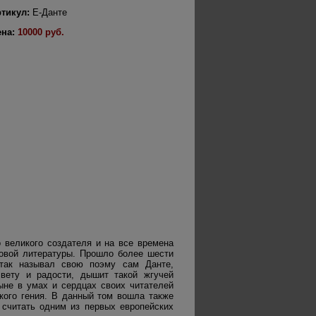
тикул:
Е-Данте
ена:
10000 руб.
 великого создателя и на все времена
овой литературы. Прошло более шести
 так называл свою поэму сам Данте,
вету и радости, дышит такой жгучей
ыне в умах и сердцах своих читателей
окого гения. В данный том вошла также
 считать одним из первых европейских