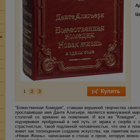
,
Ар
Ц
ие
1
2
3
"Божественная Комедия", ставшая вершиной творчества своего
прославившая имя Данте Алигьери, является жемчужиной мир
столетий со времени ее появления. И все же "Комедия",
подчеркивая пройденный в ней путь от мрака и скорби к с
страстностью, такой подлинной человечностью, что она и пон
живет как полноценное создание искусства, как памятник выс
«Новая Жизнь», написанная в стихах и прозе, которую можно