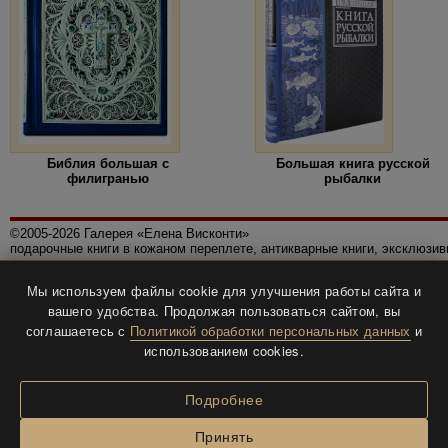
Библия большая с
Большая книга русской
филигранью
рыбалки
©2005-2026 Галерея «Елена Висконти»
подарочные книги в кожаном переплете, антикварные книги, эксклюзи
Правила использования сайта
Мы используем файлы cookie для улучшения работы сайта и
Политика конфиденциальности
вашего удобства. Продолжая пользоваться сайтом, вы
Все права защищены.
соглашаетесь с
Политикой обработки персональных данных
и
Разработка и дизайн
BTV-info
.
использованием cookies.
Подробнее
Принять