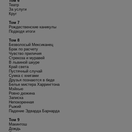
Том 6
Театр
За услуги
Круг
Том 7
Рождественские каникулы
Подводя итоги
Том 8
Безволосый Мексиканец
Брак по расчету
Чувство приличия
Стрекоза и муравей
В львиной шкуре
Край света
Пустячный случай
Сумка с книгами
Друзья познаются в беде
Белье мистера Харрингтона
Мэйхью
Ровно дюжина
Записка
Непокоренная
Рыжий
Падение Эдварда Барнарда
Том 9
Макинтош
Дождь