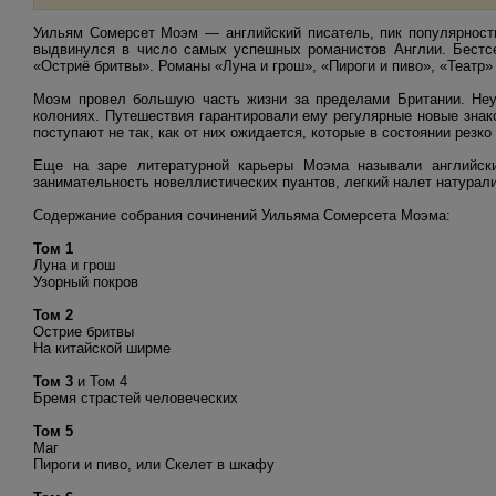
Уильям Сомерсет Моэм — английский писатель, пик популярности
выдвинулся в число самых успешных романистов Англии. Бестсе
«Остриё бритвы». Романы «Луна и грош», «Пироги и пиво», «Театр
Моэм провел большую часть жизни за пределами Британии. Неуд
колониях. Путешествия гарантировали ему регулярные новые знак
поступают не так, как от них ожидается, которые в состоянии рез
Еще на заре литературной карьеры Моэма называли английски
занимательность новеллистических пуантов, легкий налет натурал
Содержание собрания сочинений Уильяма Сомерсета Моэма:
Том 1
Луна и грош
Узорный покров
Том 2
Острие бритвы
На китайской ширме
Том 3
и Том 4
Бремя страстей человеческих
Том 5
Маг
Пироги и пиво, или Скелет в шкафу