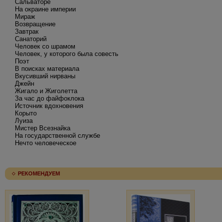
Сальваторе
На окраине империи
Мираж
Возвращение
Завтрак
Санаторий
Человек со шрамом
Человек, у которого была совесть
Поэт
В поисках материала
Вкусивший нирваны
Джейн
Жигало и Жиголетта
За час до файфоклока
Источник вдохновения
Корыто
Луиза
Мистер Всезнайка
На государственной службе
Нечто человеческое
РЕКОМЕНДУЕМ