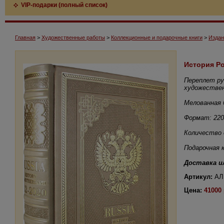
VIP-подарки (полный список)
Главная
>
Художественные работы
>
Коллекционные и подарочные книги
>
Издан
История Ро
Переплет ру
художествен
Мелованная 
Формат: 220
Количество 
Подарочная 
Доставка ил
Артикул:
АЛК
Цена:
41000 