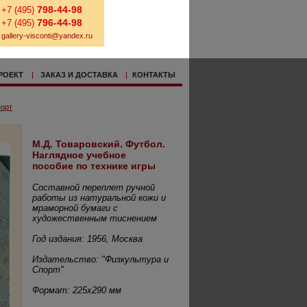
798-44-98
+7 (495)
796-44-98
+7 (495)
gallery-visconti@yandex.ru
РОЕКТ
|
ЗАКАЗ И ДОСТАВКА
|
КОНТАКТЫ
орт
М.Д. Товаровский. Футбол.
Наглядное учебное
пособие по технике игры
Составной переплет ручной
работы из натуральной кожи и
мраморной бумаги с
художественным тиснением
Год издания: 1956, Москва
Издательство: "Физкультура и
Спорт"
Формат: 225х290 мм