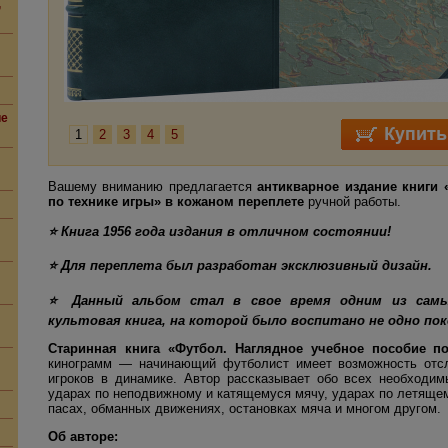
,
ие
1
2
3
4
5
Вашему вниманию предлагается
антикварное издание книги 
по технике игры» в кожаном переплете
ручной работы.
⭐ Книга 1956 года издания в отличном состоянии!
⭐ Для переплета был разработан эксклюзивный дизайн.
⭐ Данный альбом стал в свое время одним из самы
культовая книга, на которой было воспитано не одно по
Старинная книга «Футбол. Наглядное учебное пособие п
кинограмм — начинающий футболист имеет возможность отс
игроков в динамике. Автор рассказывает обо всех необходи
ударах по неподвижному и катящемуся мячу, ударах по летящем
пасах, обманных движениях, остановках мяча и многом другом.
Об авторе: