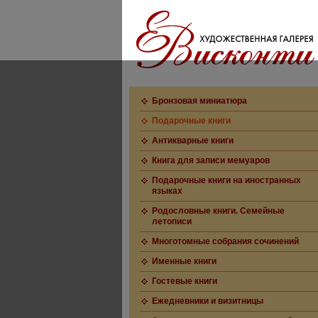
Бронзовая миниатюра
Подарочные книги
Антикварные книги
Книга для записи мемуаров
Подарочные книги на иностранных
языках
Родословные книги. Семейные
летописи
Многотомные собрания сочинений
Именные книги
Гостевые книги
Ежедневники и визитницы