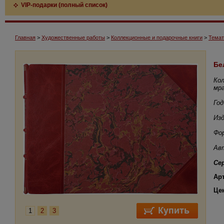
VIP-подарки (полный список)
Главная
>
Художественные работы
>
Коллекционные и подарочные книги
>
Темат
Бе
Кол
мр
Год
Изд
Фор
Ав
Се
Ар
Це
1
2
3