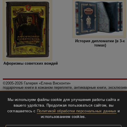
История дипломатии (в 3-х
томах)
Афоризмы советских вождей
©2005-2026 Галерея «Елена Висконти»
подарочные книги в кожаном переплете, антикварные книги, эксклюзи
Правила использования сайта
Мы используем файлы cookie для улучшения работы сайта и
Политика конфиденциальности
вашего удобства. Продолжая пользоваться сайтом, вы
Все права защищены.
соглашаетесь с
Политикой обработки персональных данных
и
Разработка и дизайн
BTV-info
.
использованием cookies.