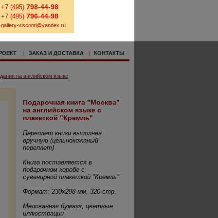
798-44-98
+7 (495)
796-44-98
+7 (495)
gallery-visconti@yandex.ru
РОЕКТ
|
ЗАКАЗ И ДОСТАВКА
|
КОНТАКТЫ
дания на английском языке
Подарочная книга "Москва"
на английском языке с
плакеткой "Кремль"
Переплет книги выполнен
вручную (цельнокожаный
переплет)
Книга поставляется в
подарочном коробе с
сувенирной плакеткой "Кремль"
Формат: 230х298 мм, 320 стр.
Мелованная бумага, цветные
иллюстрации