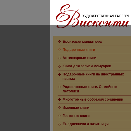
Бронзовая миниатюра
Подарочные книги
Антикварные книги
Книга для записи мемуаров
Подарочные книги на иностранных
языках
Родословные книги. Семейные
летописи
Многотомные собрания сочинений
Именные книги
Гостевые книги
Ежедневники и визитницы