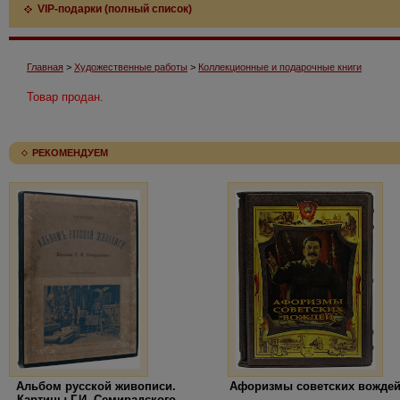
VIP-подарки (полный список)
Главная
>
Художественные работы
>
Коллекционные и подарочные книги
Товар продан.
РЕКОМЕНДУЕМ
Альбом русской живописи.
Афоризмы советских вожде
Картины Г.И. Семирадского