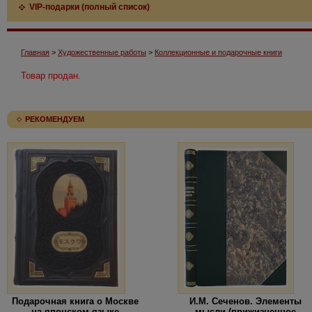
VIP-подарки (полный список)
Главная
>
Художественные работы
>
Коллекционные и подарочные книги
Товар продан.
РЕКОМЕНДУЕМ
Подарочная книга о Москве
И.М. Сеченов. Элементы
на японском языке
мысли (прижизненное