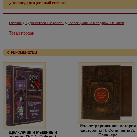
VIP-подарки (полный список)
Главная
>
Художественные работы
>
Коллекционные и подарочные книги
Товар продан.
РЕКОМЕНДУЕМ
Иллюстрированная история
Екатерины II. Сочинение А.
Щелкунчик и Мышиный
Брикнера
король (Э.Т.А. Гофман)