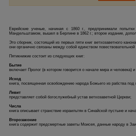
Еврейские ученые, начиная с 1860 г., предпринимали попытк
Мандельштамом, вышел в Берлине в 1862 г.; второе издание, допол
Это сборник, состоящий из первых пяти книг ветхозаветного канон
они органично связаны между собой единством повествовательной 
Пятикнижие состоит из следующих книг:
Бытие
включает Пролог (в котором говорится о начале мира и человека) и
Исход
книга, посвященная освобождению народа Божьего из рабства под
Левит
представляет собой богослужебный устав ветхозаветной Церкви;
Числа
книга описывает странствие израильтян в Синайской пустыне и нач
Второзаконие
книга содержит предсмертные заветы Моисея, данные народу в Заио