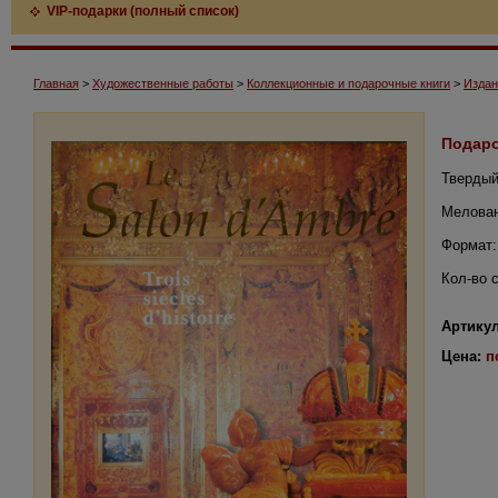
VIP-подарки (полный список)
Главная
>
Художественные работы
>
Коллекционные и подарочные книги
>
Издан
Подаро
Твердый
Мелован
Формат:
Кол-во 
Артикул
Цена:
п