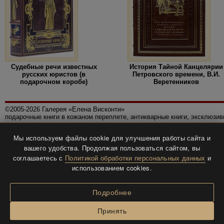
Судебные речи известных
История Тайной Канцелярии
русских юристов (в
Петровского времени, В.И.
подарочном коробе)
Веретенников
©2005-2026 Галерея «Елена Висконти»
подарочные книги в кожаном переплете, антикварные книги, эксклюзи
Правила использования сайта
Мы используем файлы cookie для улучшения работы сайта и
Политика конфиденциальности
вашего удобства. Продолжая пользоваться сайтом, вы
Все права защищены.
соглашаетесь с
Политикой обработки персональных данных
и
Разработка и дизайн
BTV-info
.
использованием cookies.
Подробнее
Принять