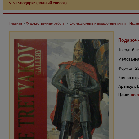
VIP-подарки (полный список)
Главная
>
Художественные работы
>
Коллекционные и подарочные книги
>
Издан
Подарочн
Твердый п
Мелованна
Формат: 2
Кол-во стр
Артикул:
E
Цена:
по 