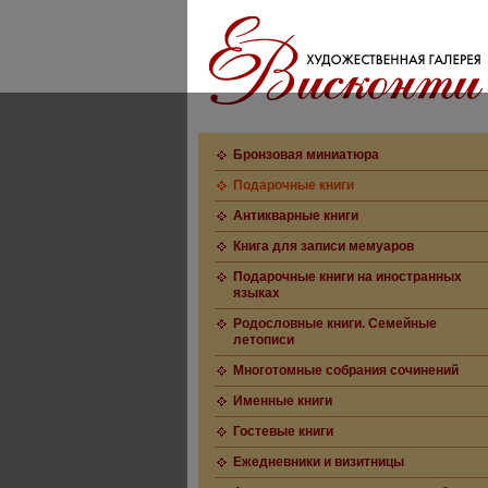
Бронзовая миниатюра
Подарочные книги
Антикварные книги
Книга для записи мемуаров
Подарочные книги на иностранных
языках
Родословные книги. Семейные
летописи
Многотомные собрания сочинений
Именные книги
Гостевые книги
Ежедневники и визитницы