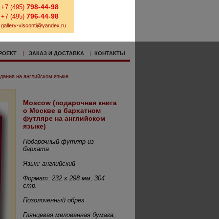
798-44-98
+7 (495)
796-44-98
+7 (495)
gallery-visconti@yandex.ru
РОЕКТ
|
ЗАКАЗ И ДОСТАВКА
|
КОНТАКТЫ
дания на английском языке
Moscow (подарочная книга
о Москве в бархатном
футляре на английском
языке)
Подарочный футляр из
бархата
Язык: английский
Формат: 232 х 298 мм, 304
стр.
Позолоченный обрез
Глянцевая мелованная бумага,