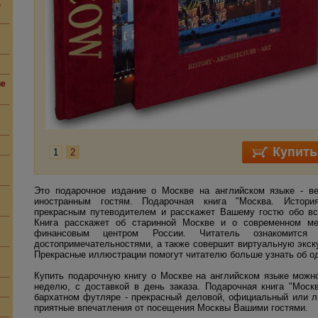
,
ие
1
2
Это подарочное издание о Москве на английском языке - в
иностранным гостям. Подарочная книга "Москва. История
прекрасным путеводителем и расскажет Вашему гостю обо вс
Книга расскажет об старинной Москве и о современном м
финансовым центром России. Читатель ознакомится
достопримечательностями, а также совершит виртуальную экск
Прекрасные иллюстрации помогут читателю больше узнать об од
Купить подарочную книгу о Москве на английском языке можно
неделю, с доставкой в день заказа. Подарочная книга "Москв
бархатном футляре - прекрасный деловой, официальный или л
приятные впечатления от посещения Москвы Вашими гостями.