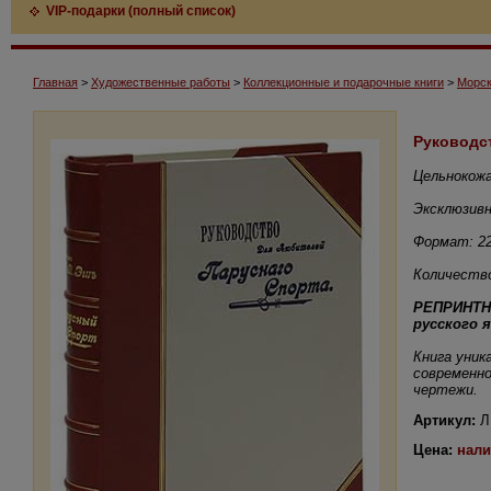
VIP-подарки (полный список)
Главная
>
Художественные работы
>
Коллекционные и подарочные книги
>
Морск
Руководст
Цельнокож
Эксклюзивн
Формат: 2
Количество
РЕПРИНТН
русского 
Книга уник
современно
чертежи.
Артикул:
Л
Цена:
нали