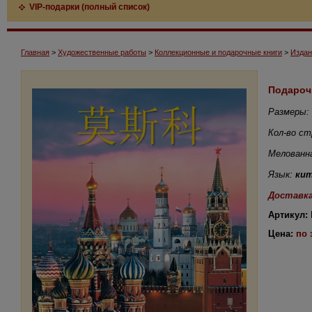
VIP-подарки (полный список)
Главная
>
Художественные работы
>
Коллекционные и подарочные книги
>
Издан
Подарочн
Размеры: 
Кол-во ст
Мелованн
Язык:
кит
Доставка
Артикул:
Цена:
по 