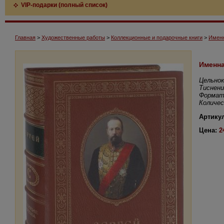
VIP-подарки (полный список)
Главная
>
Художественные работы
>
Коллекционные и подарочные книги
>
Именн
Именна
Цельнок
Тиснени
Формат:
Количес
Артикул
Цена:
2